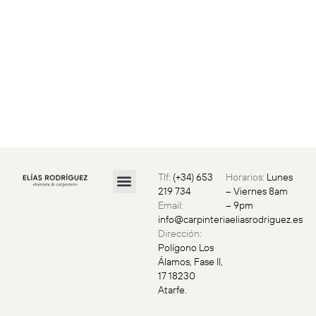
Tlf:
(+34) 653
Horarios:
Lunes
219 734
– Viernes 8am
Email:
– 9pm
Aviso Legal
Política de Privacidad
Política de Cookies
info@carpinteriaeliasrodriguez.es
Dirección:
Polígono Los
Álamos, Fase II,
17 18230
Atarfe.